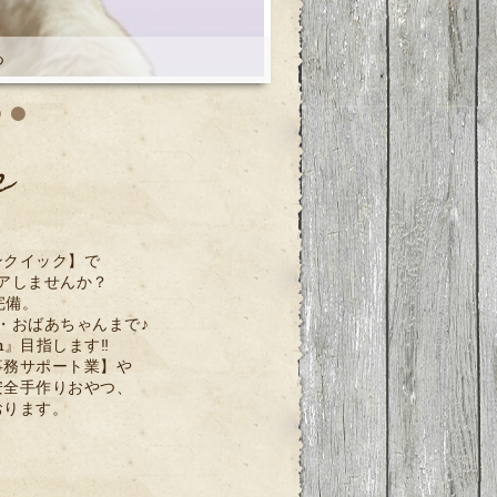
e
つ
ンクイック】で
アしませんか？
完備。
・おばあちゃんまで♪
on』目指します‼
事務サポート業】や
安全手作りおやつ、
おります。
on