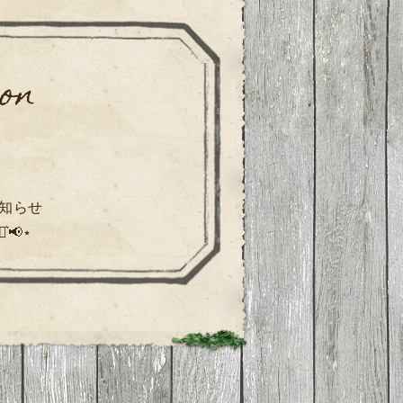
！
知らせ
📢⋆