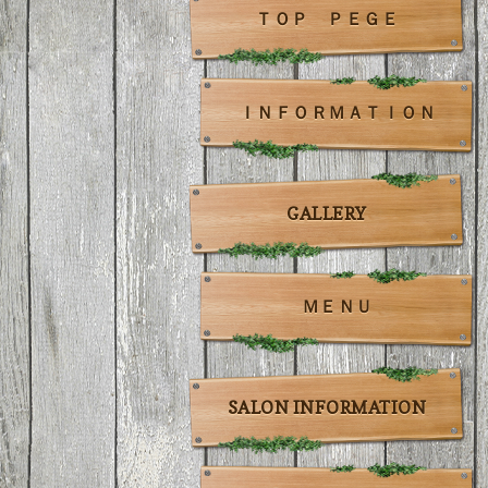
ＴＯＰ ＰＥＧＥ
ＩＮＦＯＲＭＡＴＩＯＮ
GALLERY
ＭＥＮＵ
SALON INFORMATION