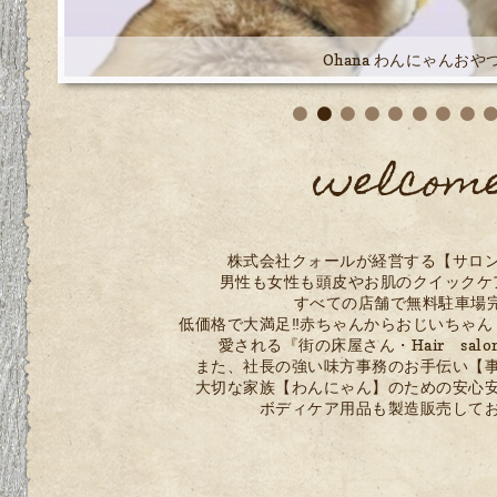
welcom
Ohana わんにゃんおや
株式会社クォールが経営する【サロ
男性も女性も頭皮やお肌のクイックケ
すべての店舗で無料駐車場
低価格で大満足‼赤ちゃんからおじいちゃん
愛される『街の床屋さん・Hair sal
また、社長の強い味方事務のお手伝い【
大切な家族【わんにゃん】のための安心
ボディケア用品も製造販売して
informati