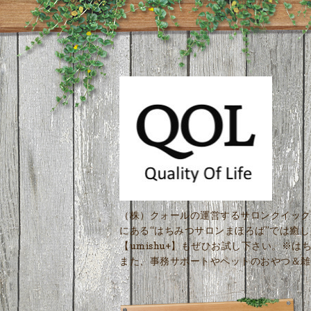
（株）クォールの運営するサロンクイック
にある“はちみつサロンまほろば”では癒
【umishu+】もぜひお試し下さい。※
また、事務サポートやペットのおやつ＆雑