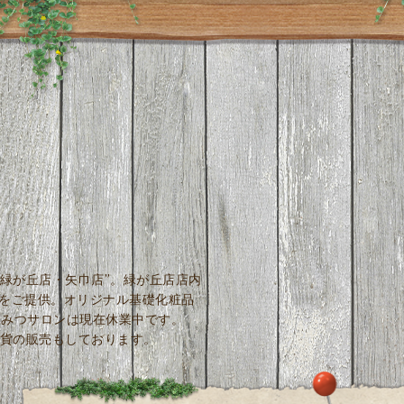
緑が丘店・矢巾店”。緑が丘店店内
しをご提供。オリジナル基礎化粧品
はちみつサロンは現在休業中です。
貨の販売もしております。