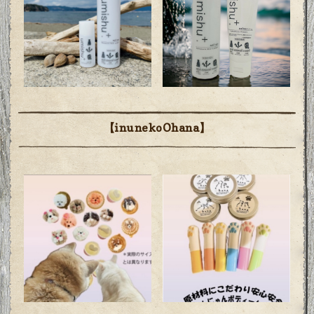
【inunekoOhana】