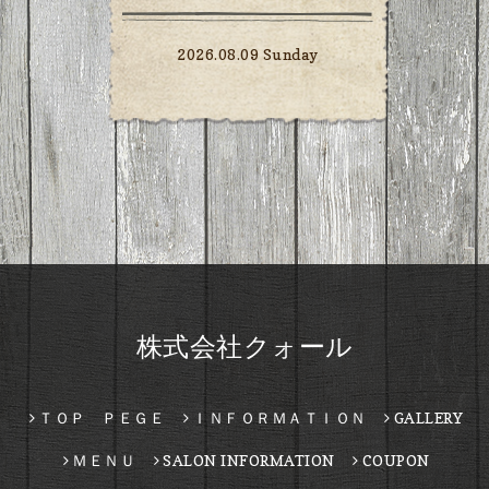
2026.08.09 Sunday
株式会社クォール
ＴＯＰ ＰＥＧＥ
ＩＮＦＯＲＭＡＴＩＯＮ
GALLERY
ＭＥＮＵ
SALON INFORMATION
COUPON