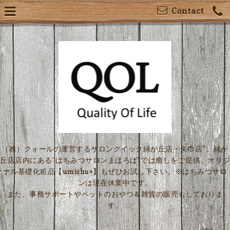
Contact
（株）クォールの運営するサロンクイック緑が丘店・矢巾店”。緑が
丘店店内にある“はちみつサロンまほろば”では癒しをご提供。オリジ
ナル基礎化粧品【umishu+】もぜひお試し下さい。※はちみつサロ
ンは現在休業中です。
また、事務サポートやペットのおやつ＆雑貨の販売もしておりま
す。