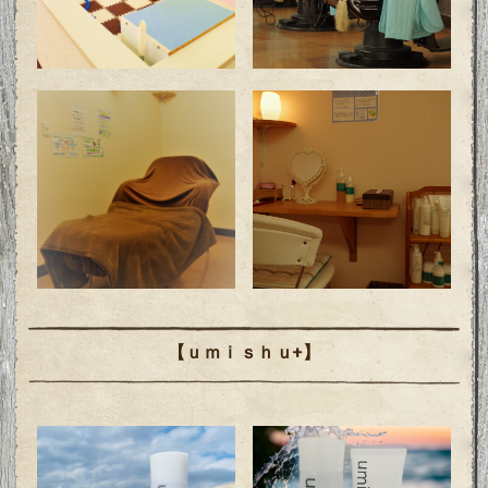
【ｕｍｉｓｈｕ+】