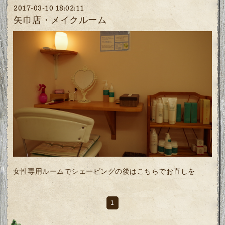
2017-03-10 18:02:11
矢巾店・メイクルーム
女性専用ルームでシェービングの後はこちらでお直しを
1