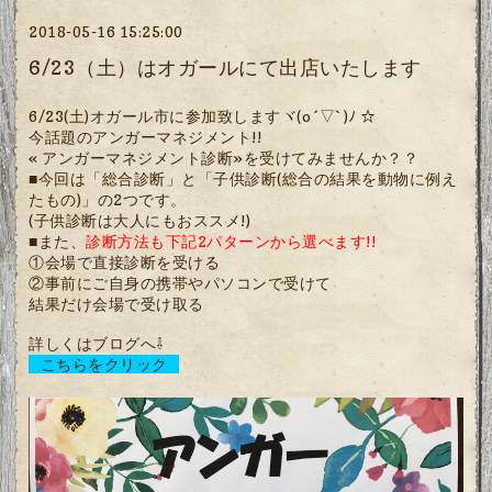
2018-05-16 15:25:00
6/23（土）はオガールにて出店いたします
6/23(土)オガール市に参加致しますヾ(o´▽`)ﾉ ☆
今話題のアンガーマネジメント!!
« アンガーマネジメント診断»を受けてみませんか？？
■今回は「総合診断」と「子供診断(総合の結果を動物に例え
たもの)」の2つです。
(子供診断は大人にもおススメ!)
■また、
診断方法も下記2パターンから選べます!!
①会場で直接診断を受ける
②事前にご自身の携帯やパソコンで受けて
結果だけ会場で受け取る
詳しくはブログへ⇩
こちらをクリック