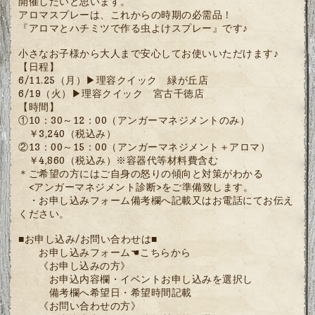
開催したいと思います。
アロマスプレーは、これからの時期の必需品！
『アロマとハチミツで作る虫よけスプレー』です♪
小さなお子様から大人まで安心してお使いいただけます♪
【日程】
6/11.25（月）▶理容クイック 緑が丘店
6/19（火）▶理容クイック 宮古千徳店
【時間】
①10：30～12：00（アンガーマネジメントのみ）
￥3,240（税込み）
②13：00～15：00（アンガーマネジメント＋アロマ）
￥4,860（税込み）※容器代等材料費含む
＊ご希望の方にはご自身の怒りの傾向と対策がわかる
<アンガーマネジメント診断>をご準備致します。
・お申し込みフォーム備考欄へ記載又はお電話にてお伝え
ください。
■お申し込み/お問い合わせは■
お申し込みフォーム
☚こちらから
《お申し込みの方》
お申込内容欄・イベントお申し込みを選択し
備考欄へ希望日・希望時間記載
《お問い合わせの方》