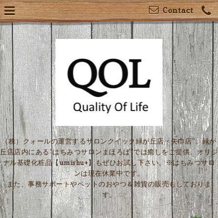
Contact
（株）クォールの運営するサロンクイック緑が丘店・矢巾店”。緑が
丘店店内にある“はちみつサロンまほろば”では癒しをご提供。オリジ
ナル基礎化粧品【umishu+】もぜひお試し下さい。※はちみつサロ
ンは現在休業中です。
また、事務サポートやペットのおやつ＆雑貨の販売もしておりま
す。