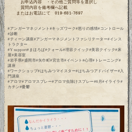
お申込内容 ・その他ご質問等を選択し
質問内容を備考欄へ記載
またはお電話にて 019-681-7697
#
アンガーマネジメント
#
キッズワーク
#
怒りの感情
#
コントロール
#
診断
#
ティーン講座
#
アンガーマネジメントファシリテーター
#
インス
トラクター
#Y support#
まほろば
#
クォール
#
理容クイック
#
美容クイック
#
床
屋
#
美容室
#
岩手県
#
盛岡市
#
矢巾町
#
宮古市
#
イベント
#
心理
#
トレーニング
#
講座
#
ワークショップ
#
はちみつマイスター
#
はちみつアドバイザー
#
入
門講座
#
アロマ
#
アロマスプレー
#
アロマ虫除けスプレー
#6
月
#
イライラ
#
カチン
#
憂鬱