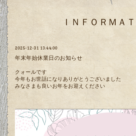
ＩＮＦＯＲＭＡＴ
2025-12-31 13:44:00
年末年始休業日のお知らせ
クォールです
今年もお世話になりありがとうございました
みなさまも良いお年をお迎えください