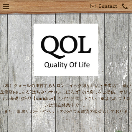
Contact
（株）クォールの運営するサロンクイック緑が丘店・矢巾店”。緑が
丘店店内にある“はちみつサロンまほろば”では癒しをご提供。オリジ
ナル基礎化粧品【umishu+】もぜひお試し下さい。※はちみつサロ
ンは現在休業中です。
また、事務サポートやペットのおやつ＆雑貨の販売もしておりま
す。