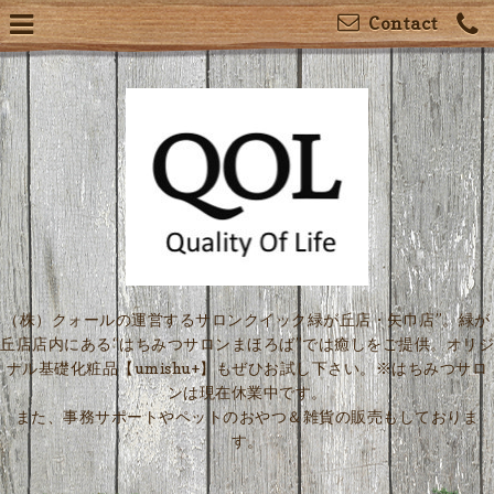
Contact
（株）クォールの運営するサロンクイック緑が丘店・矢巾店”。緑が
丘店店内にある“はちみつサロンまほろば”では癒しをご提供。オリジ
ナル基礎化粧品【umishu+】もぜひお試し下さい。※はちみつサロ
ンは現在休業中です。
また、事務サポートやペットのおやつ＆雑貨の販売もしておりま
す。