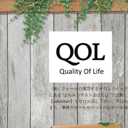
（株）クォールの運営するサロンクイック
にある“はちみつサロンまほろば”では癒
【umishu+】もぜひお試し下さい。※
また、事務サポートやペットのおやつ＆雑