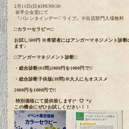
2
月
11
日
(
日
)OPEN9:30
岩手公会堂にて
『バレンタインデー
♡
ライブ』※出店部門入場無料
□カラーセラピー□
お試し
500
円
※
希望者にはアンガーマネジメント診断
ます
♪
□アンガーマネジメント診断□
・総合診断
(91
問
)2000
円を
1000
円で
!!
・総合診断子供版
(39
問
)
※
大人にもオススメ
2000
円を
1000
円で
!!
特別価格にて提供致します
(*
ᗜ
*)/
ˊ
ˋ
この機会にぜひお試しください！！