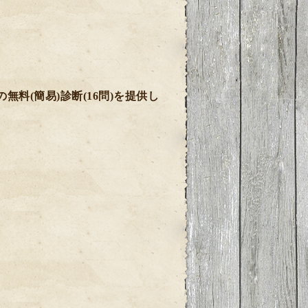
の無料
(
簡易
)
診断
(16
問
)
を提供し