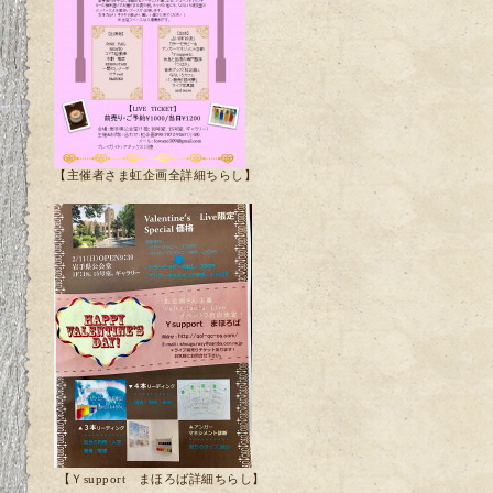
【主催者さま虹企画全詳細ちらし】
【Ｙsupport まほろば詳細ちらし】