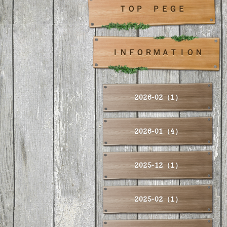
ＴＯＰ ＰＥＧＥ
ＩＮＦＯＲＭＡＴＩＯＮ
2026-02（1）
2026-01（4）
2025-12（1）
2025-02（1）