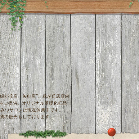
緑が丘店・矢巾店”。緑が丘店店内
しをご提供。オリジナル基礎化粧品
はちみつサロンは現在休業中です。
貨の販売もしております。