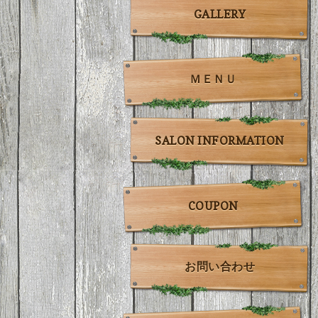
GALLERY
ＭＥＮＵ
SALON INFORMATION
COUPON
お問い合わせ