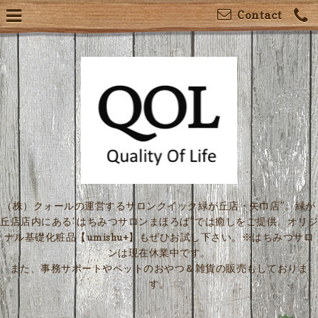
Contact
（株）クォールの運営するサロンクイック緑が丘店・矢巾店”。緑が
丘店店内にある“はちみつサロンまほろば”では癒しをご提供。オリジ
ナル基礎化粧品【umishu+】もぜひお試し下さい。※はちみつサロ
ンは現在休業中です。
また、事務サポートやペットのおやつ＆雑貨の販売もしておりま
す。