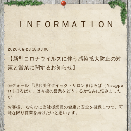
ＩＮＦＯＲＭＡＴＩＯＮ
2020-04-23 18:03:00
【新型コロナウイルスに伴う感染拡大防止の対
策と営業に関するお知らせ】
㈱クォール 「理容美容クイック・サロンまほろば（Ｙ
suppo
rt
まほろば）」は今後の営業をどうするか悩みに悩みました
が
お客様、 ならびに当社従業員の健康と安全を確保しつつ、可
能な限り営業を続けたいと思います。