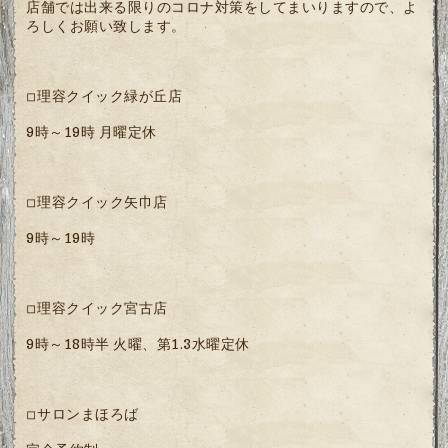
店舗では出来る限りのコロナ対策をしてまいりますので、よ
ろしくお願い致します。
理容クイック緑が丘店
◽
9
時～
19
時 月曜定休
理容クイック矢巾店
◽
9
時～
19
時
理容クイック宮古店
◽
9
時～
18
時半 火曜、第
1.3
水曜定休
サロンまほろば
◽