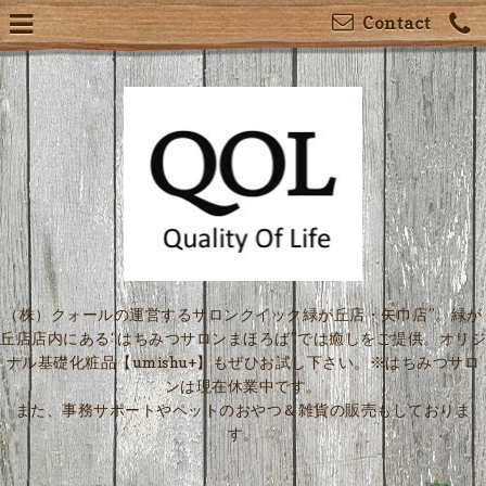
Contact
（株）クォールの運営するサロンクイック緑が丘店・矢巾店”。緑が
丘店店内にある“はちみつサロンまほろば”では癒しをご提供。オリジ
ナル基礎化粧品【umishu+】もぜひお試し下さい。※はちみつサロ
ンは現在休業中です。
また、事務サポートやペットのおやつ＆雑貨の販売もしておりま
す。