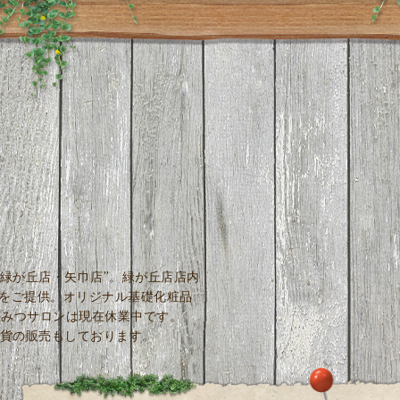
緑が丘店・矢巾店”。緑が丘店店内
しをご提供。オリジナル基礎化粧品
はちみつサロンは現在休業中です。
貨の販売もしております。