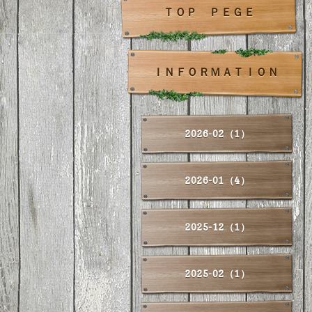
ＴＯＰ ＰＥＧＥ
ＩＮＦＯＲＭＡＴＩＯＮ
2026-02（1）
2026-01（4）
2025-12（1）
2025-02（1）