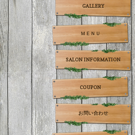
GALLERY
ＭＥＮＵ
SALON INFORMATION
COUPON
お問い合わせ