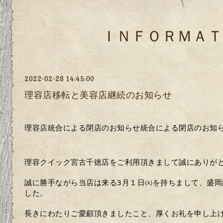
ＩＮＦＯＲＭＡＴ
2022-02-28 14:45:00
理容店移転と美容店継続のお知らせ
理容店統合による閉店のお知らせ統合による閉店のお知
理容クイック宮古千徳店をご利用頂きまして誠にありが
誠に勝手ながら当店は来る3月１日㈫を持ちまして、盛
した。
長きにわたりご愛顧頂きましたこと、厚くお礼を申し上