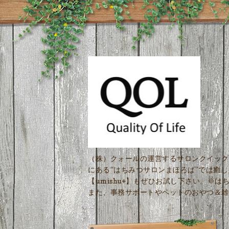
（株）クォールの運営するサロンクイック
にある“はちみつサロンまほろば”では癒
【umishu+】もぜひお試し下さい。※
また、事務サポートやペットのおやつ＆雑