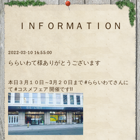
ＩＮＦＯＲＭＡＴＩＯＮ
2022-03-10 14:55:00
ららいわて様ありがとうございます
本日３月１０日～3月２０日まで
#ららいわてさんに
て
#コスメフェア
開催です!!