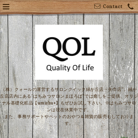
Contact
（株）クォールの運営するサロンクイック緑が丘店・矢巾店”。緑が
丘店店内にある“はちみつサロンまほろば”では癒しをご提供。オリジ
ナル基礎化粧品【umishu+】もぜひお試し下さい。※はちみつサロ
ンは現在休業中です。
また、事務サポートやペットのおやつ＆雑貨の販売もしておりま
す。