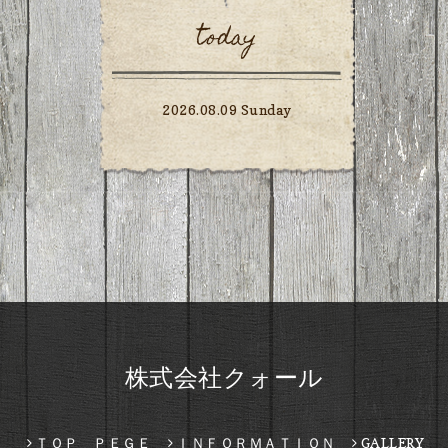
today
2026.08.09 Sunday
株式会社クォール
ＴＯＰ ＰＥＧＥ
ＩＮＦＯＲＭＡＴＩＯＮ
GALLERY