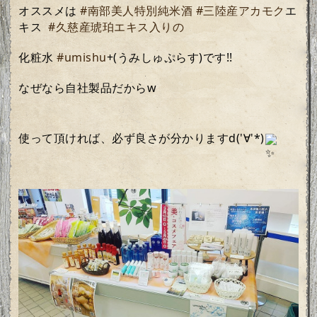
オススメは 
#南部美人特別純米酒
#三陸産アカモク
エ
キス
#久慈産琥珀エキス入りの
化粧水 
#umishu
+(うみしゅぷらす)です!!
なぜなら自社製品だから‪w
使って頂ければ、必ず良さが分かりますd('∀'*)