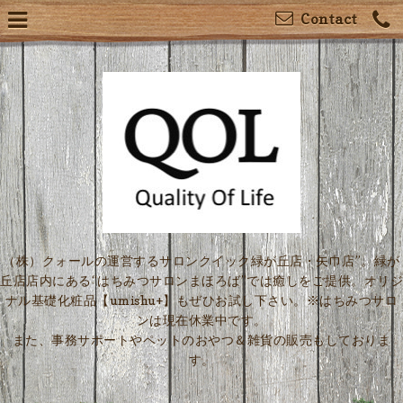
Contact
（株）クォールの運営するサロンクイック緑が丘店・矢巾店”。緑が
丘店店内にある“はちみつサロンまほろば”では癒しをご提供。オリジ
ナル基礎化粧品【umishu+】もぜひお試し下さい。※はちみつサロ
ンは現在休業中です。
また、事務サポートやペットのおやつ＆雑貨の販売もしておりま
す。