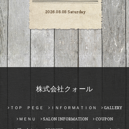
2026.08.08 Saturday
株式会社クォール
ＴＯＰ ＰＥＧＥ
ＩＮＦＯＲＭＡＴＩＯＮ
GALLERY
ＭＥＮＵ
SALON INFORMATION
COUPON