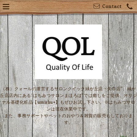
Contact
（株）クォールの運営するサロンクイック緑が丘店・矢巾店”。緑が
丘店店内にある“はちみつサロンまほろば”では癒しをご提供。オリジ
ナル基礎化粧品【umishu+】もぜひお試し下さい。※はちみつサロ
ンは現在休業中です。
また、事務サポートやペットのおやつ＆雑貨の販売もしておりま
す。