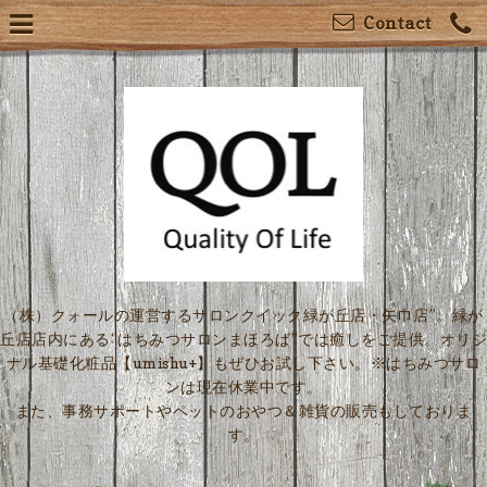
Contact
（株）クォールの運営するサロンクイック緑が丘店・矢巾店”。緑が
丘店店内にある“はちみつサロンまほろば”では癒しをご提供。オリジ
ナル基礎化粧品【umishu+】もぜひお試し下さい。※はちみつサロ
ンは現在休業中です。
また、事務サポートやペットのおやつ＆雑貨の販売もしておりま
す。