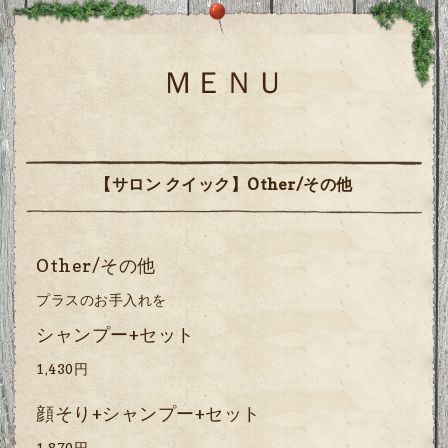
ＭＥＮＵ
【サロン クイック】Other/その他
Other/その他
プラスのお手入れを
シャンプー+セット
1,430円
顔そり+シャンプー+セット
1,870円